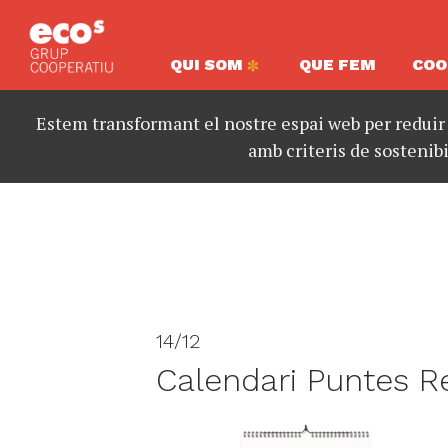
QUI SOM
QUE FEM
COO
Estem transformant el nostre espai web per reduir
amb criteris de sostenibi
14/12
Calendari Puntes R