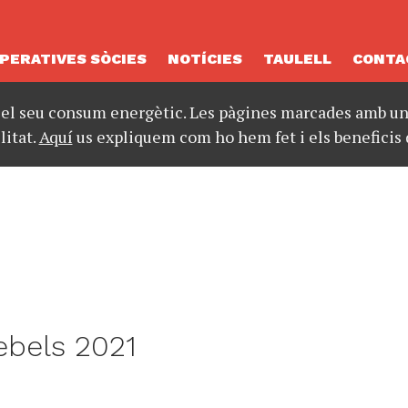
PERATIVES SÒCIES
NOTÍCIES
TAULELL
CONTA
 el seu consum energètic. Les pàgines marcades amb un 
litat.
Aquí
us expliquem com ho hem fet i els beneficis 
ebels 2021