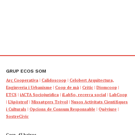
GRUP ECOS SOM
Arç Cooperativa
|
Calidoscoop
|
Celobert Arquitectura,
Enginyeria i Urbanisme
|
Coop de mà
|
Crític
|
Diomcoop
|
ETCS
|
iACTA Sociojuridica
|
iLabSo, recerca social
|
LabCoop
|
L’Apòstrof
|
Missatgers Trèvol
|
Nusos Activitats Científiques
i Culturals
|
Opcions de Consum Responsable
|
Quèviure
|
SostreCívic
Casp, 43 baixos