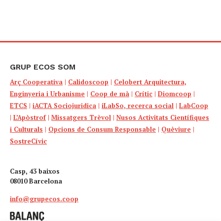
GRUP ECOS SOM
Arç Cooperativa
|
Calidoscoop
|
Celobert Arquitectura,
Enginyeria i Urbanisme
|
Coop de mà
|
Crític
|
Diomcoop
|
ETCS
|
iACTA Sociojuridica
|
iLabSo, recerca social
|
LabCoop
|
L’Apòstrof
|
Missatgers Trèvol
|
Nusos Activitats Científiques
i Culturals
|
Opcions de Consum Responsable
|
Quèviure
|
SostreCívic
Casp, 43 baixos
08010 Barcelona
info@grupecos.coop