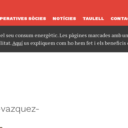
PERATIVES SÒCIES
NOTÍCIES
TAULELL
CONTA
 el seu consum energètic. Les pàgines marcades amb un 
litat.
Aquí
us expliquem com ho hem fet i els beneficis 
-vazquez-