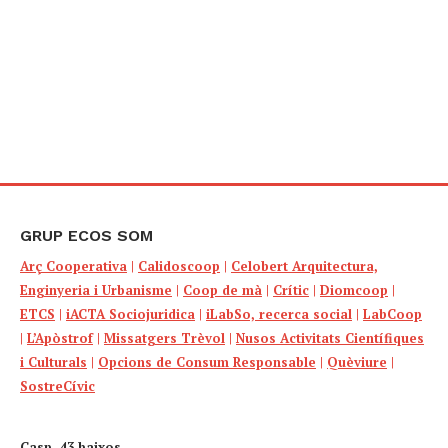
GRUP ECOS SOM
Arç Cooperativa
|
Calidoscoop
|
Celobert Arquitectura,
Enginyeria i Urbanisme
|
Coop de mà
|
Crític
|
Diomcoop
|
ETCS
|
iACTA Sociojuridica
|
iLabSo, recerca social
|
LabCoop
|
L’Apòstrof
|
Missatgers Trèvol
|
Nusos Activitats Científiques
i Culturals
|
Opcions de Consum Responsable
|
Quèviure
|
SostreCívic
Casp, 43 baixos