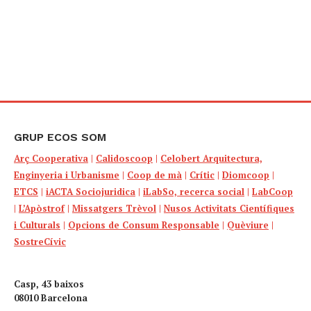
GRUP ECOS SOM
Arç Cooperativa
|
Calidoscoop
|
Celobert Arquitectura,
Enginyeria i Urbanisme
|
Coop de mà
|
Crític
|
Diomcoop
|
ETCS
|
iACTA Sociojuridica
|
iLabSo, recerca social
|
LabCoop
|
L’Apòstrof
|
Missatgers Trèvol
|
Nusos Activitats Científiques
i Culturals
|
Opcions de Consum Responsable
|
Quèviure
|
SostreCívic
Casp, 43 baixos
08010 Barcelona