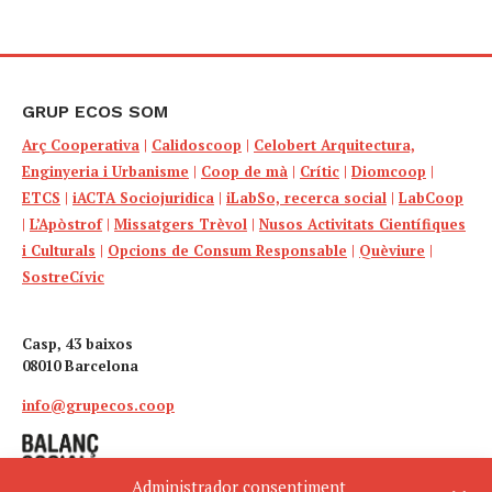
GRUP ECOS SOM
Arç Cooperativa
|
Calidoscoop
|
Celobert Arquitectura,
Enginyeria i Urbanisme
|
Coop de mà
|
Crític
|
Diomcoop
|
ETCS
|
iACTA Sociojuridica
|
iLabSo, recerca social
|
LabCoop
|
L’Apòstrof
|
Missatgers Trèvol
|
Nusos Activitats Científiques
i Culturals
|
Opcions de Consum Responsable
|
Quèviure
|
SostreCívic
Casp, 43 baixos
08010 Barcelona
info@grupecos.coop
Administrador consentiment