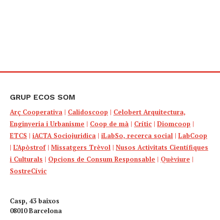
GRUP ECOS SOM
Arç Cooperativa
|
Calidoscoop
|
Celobert Arquitectura,
Enginyeria i Urbanisme
|
Coop de mà
|
Crític
|
Diomcoop
|
ETCS
|
iACTA Sociojuridica
|
iLabSo, recerca social
|
LabCoop
|
L’Apòstrof
|
Missatgers Trèvol
|
Nusos Activitats Científiques
i Culturals
|
Opcions de Consum Responsable
|
Quèviure
|
SostreCívic
Casp, 43 baixos
08010 Barcelona