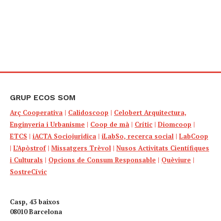
GRUP ECOS SOM
Arç Cooperativa
|
Calidoscoop
|
Celobert Arquitectura,
Enginyeria i Urbanisme
|
Coop de mà
|
Crític
|
Diomcoop
|
ETCS
|
iACTA Sociojuridica
|
iLabSo, recerca social
|
LabCoop
|
L’Apòstrof
|
Missatgers Trèvol
|
Nusos Activitats Científiques
i Culturals
|
Opcions de Consum Responsable
|
Quèviure
|
SostreCívic
Casp, 43 baixos
08010 Barcelona