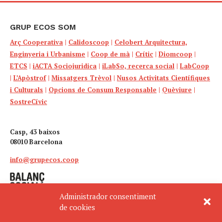
GRUP ECOS SOM
Arç Cooperativa
|
Calidoscoop
|
Celobert Arquitectura,
Enginyeria i Urbanisme
|
Coop de mà
|
Crític
|
Diomcoop
|
ETCS
|
iACTA Sociojuridica
|
iLabSo, recerca social
|
LabCoop
|
L’Apòstrof
|
Missatgers Trèvol
|
Nusos Activitats Científiques
i Culturals
|
Opcions de Consum Responsable
|
Quèviure
|
SostreCívic
Casp, 43 baixos
08010 Barcelona
info@grupecos.coop
Administrador consentiment
de cookies