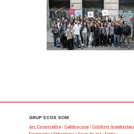
GRUP ECOS SOM
Arç Cooperativa
|
Calidoscoop
|
Celobert Arquitectur
Enginyeria i Urbanisme
|
Coop de mà
|
Crític
|