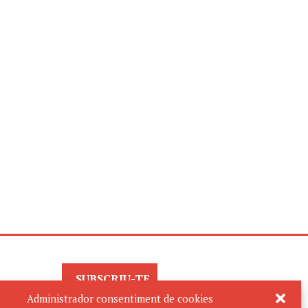
SUBSCRIU-TE
AL BUTLLETÍ
Administrador consentiment de cookies