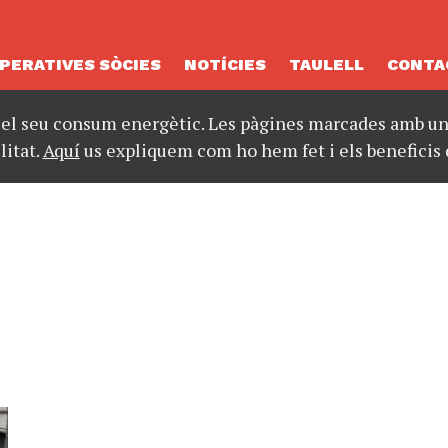
PERATIVES SÒCIES
NOTÍCIES
TAULELL
CONTA
 el seu consum energètic. Les pàgines marcades amb un 
litat.
Aquí
us expliquem com ho hem fet i els beneficis 