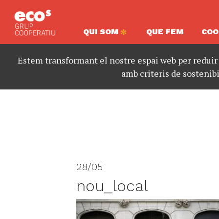
QUI SOM
QUE FEM
COO
Estem transformant el nostre espai web per reduir
amb criteris de sostenibi
28/05
nou_local