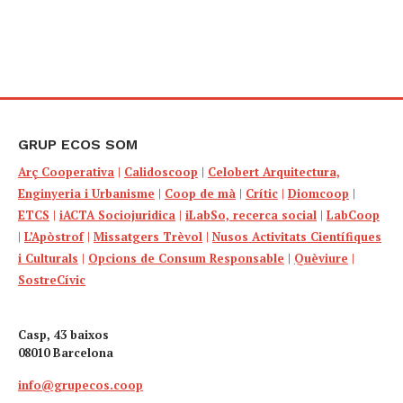
GRUP ECOS SOM
Arç Cooperativa
|
Calidoscoop
|
Celobert Arquitectura,
Enginyeria i Urbanisme
|
Coop de mà
|
Crític
|
Diomcoop
|
ETCS
|
iACTA Sociojuridica
|
iLabSo, recerca social
|
LabCoop
|
L’Apòstrof
|
Missatgers Trèvol
|
Nusos Activitats Científiques
i Culturals
|
Opcions de Consum Responsable
|
Quèviure
|
SostreCívic
Casp, 43 baixos
08010 Barcelona
info@grupecos.coop