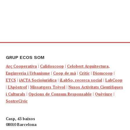
GRUP ECOS SOM
Arç Cooperativa
|
Calidoscoop
|
Celobert Arquitectura,
Enginyeria i Urbanisme
|
Coop de mà
|
Crític
|
Diomcoop
|
ETCS
|
iACTA Sociojuridica
|
iLabSo, recerca social
|
LabCoop
|
L’Apòstrof
|
Missatgers Trèvol
|
Nusos Activitats Científiques
i Culturals
|
Opcions de Consum Responsable
|
Quèviure
|
SostreCívic
Casp, 43 baixos
08010 Barcelona