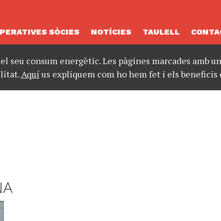
PERATIVES SÒCIES
NOTÍCIES
TAULELL
CONTA
 el seu consum energètic. Les pàgines marcades amb un 
litat.
Aquí
us expliquem com ho hem fet i els beneficis 
NA