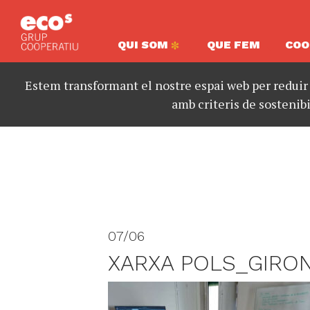
QUI SOM
QUE FEM
COO
Estem transformant el nostre espai web per reduir
amb criteris de sostenibi
07/06
XARXA POLS_GIRO