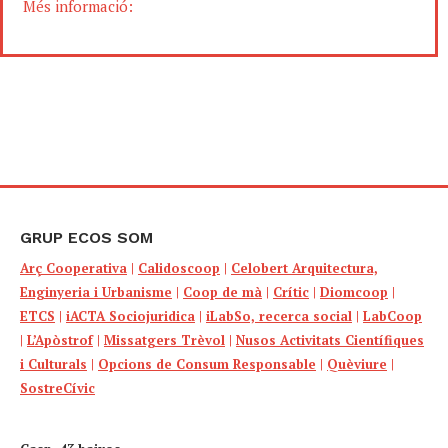
Més informació:
GRUP ECOS SOM
Arç Cooperativa
|
Calidoscoop
|
Celobert Arquitectura,
Enginyeria i Urbanisme
|
Coop de mà
|
Crític
|
Diomcoop
|
ETCS
|
iACTA Sociojuridica
|
iLabSo, recerca social
|
LabCoop
|
L’Apòstrof
|
Missatgers Trèvol
|
Nusos Activitats Científiques
i Culturals
|
Opcions de Consum Responsable
|
Quèviure
|
SostreCívic