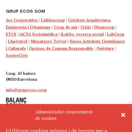
GRUP ECOS SOM
Arç Cooperativa
|
Calidoscoop
|
Celobert Arquitectura,
Enginyeria i Urbanisme
|
Coop de mà
|
Crític
|
Diomcoop
|
ETCS
|
iACTA Sociojuridica
|
iLabSo, recerca social
|
LabCoop
|
L’Apòstrof
|
Missatgers Trèvol
|
Nusos Activitats Científiques
i Culturals
|
Opcions de Consum Responsable
|
Quèviure
|
SostreCívic
Casp, 43 baixos
08010 Barcelona
info@grupecos.coop
Administrador consentiment
de cookies
Utilitzem cookies pròpies i de tercers per a