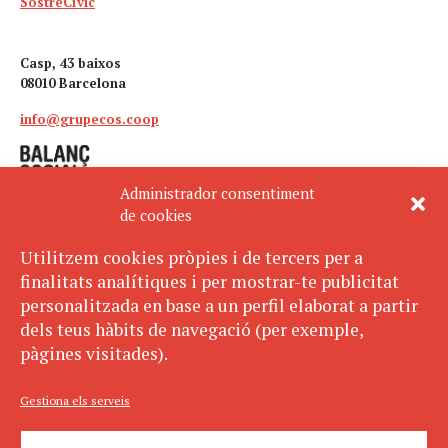
SostreCívic
Casp, 43 baixos
08010 Barcelona
info@grupecos.coop
Administrador consentiment
de cookies
Utilitzem cookies pròpies i de tercers per a
finalitats analítiques i per mostrar-te publicitat
Avís legal
SUBSCRIU-TE
personalitzada en base a un perfil elaborat a partir
AL BUTLLETÍ
Política de privacitat
dels teus hàbits de navegació (per exemple,
Política de cookies
pàgines visitades).
ECOS pertany a:
Gestiona els serveis