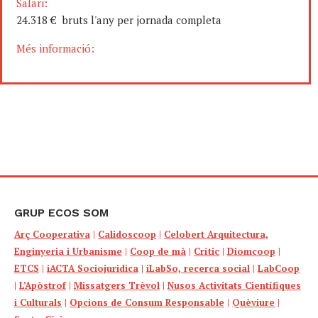
Salari:
24.318 € bruts l'any per jornada completa
Més informació:
GRUP ECOS SOM
Arç Cooperativa
|
Calidoscoop
|
Celobert Arquitectura,
Enginyeria i Urbanisme
|
Coop de mà
|
Crític
|
Diomcoop
|
ETCS
|
iACTA Sociojuridica
|
iLabSo, recerca social
|
LabCoop
|
L’Apòstrof
|
Missatgers Trèvol
|
Nusos Activitats Científiques
i Culturals
|
Opcions de Consum Responsable
|
Quèviure
|