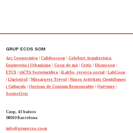
GRUP ECOS SOM
Arç Cooperativa
|
Calidoscoop
|
Celobert Arquitectura,
Enginyeria i Urbanisme
|
Coop de mà
|
Crític
|
Diomcoop
|
ETCS
|
iACTA Sociojuridica
|
iLabSo, recerca social
|
LabCoop
|
L’Apòstrof
|
Missatgers Trèvol
|
Nusos Activitats Científiques
i Culturals
|
Opcions de Consum Responsable
|
Quèviure
|
SostreCívic
Casp, 43 baixos
08010 Barcelona
info@grupecos.coop