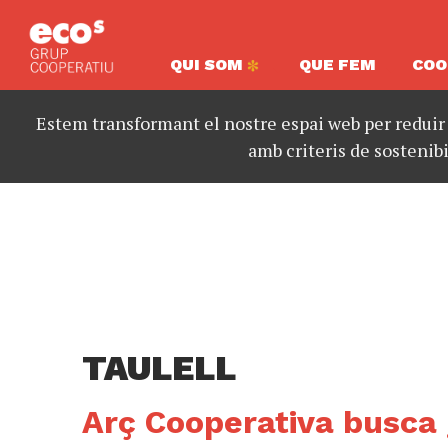
QUI SOM
QUE FEM
COO
Estem transformant el nostre espai web per reduir
amb criteris de sostenibi
TAULELL
Arç Cooperativa busca 