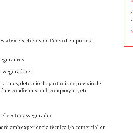
U
S
2
M
siten els clients de l’àrea d’empreses i
ssegurances
 asseguradores
e primes, detecció d’oportunitats, revisió de
ció de condicions amb companyies, etc
el sector assegurador
però amb experiència tècnica i/o comercial en