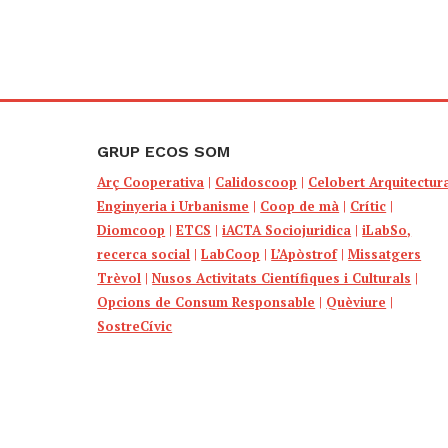
GRUP ECOS SOM
Arç Cooperativa
|
Calidoscoop
|
Celobert Arquitectur
Enginyeria i Urbanisme
|
Coop de mà
|
Crític
|
Diomcoop
|
ETCS
|
iACTA Sociojuridica
|
iLabSo,
recerca social
|
LabCoop
|
L’Apòstrof
|
Missatgers
Trèvol
|
Nusos Activitats Científiques i Culturals
|
Opcions de Consum Responsable
|
Quèviure
|
SostreCívic