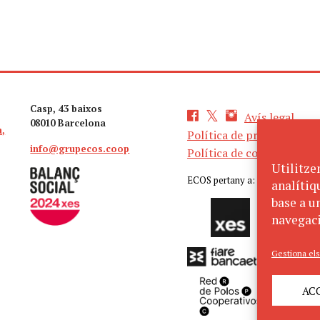
Casp, 43 baixos
Avís legal
08010 Barcelona
a,
Política de privacitat
info@grupecos.coop
Política de cookies
Utilitze
ECOS pertany a:
analítiq
base a un
navegaci
Gestiona els
AC