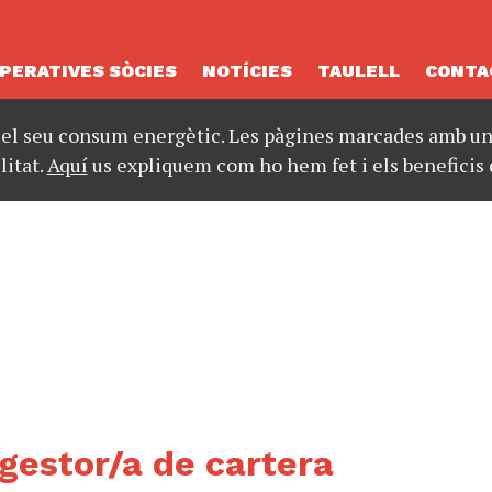
PERATIVES SÒCIES
NOTÍCIES
TAULELL
CONTA
 el seu consum energètic. Les pàgines marcades amb un 
litat.
Aquí
us expliquem com ho hem fet i els beneficis 
gestor/a de cartera