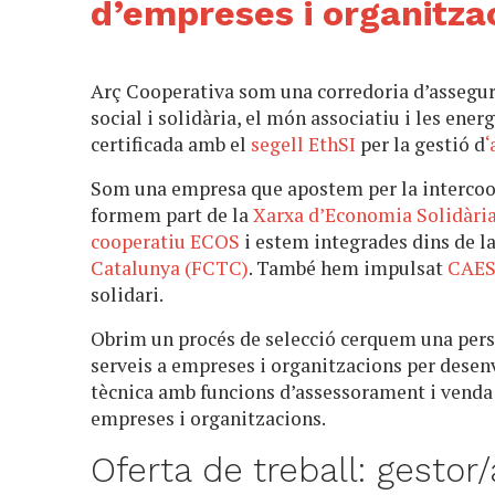
d’empreses i organitza
Arç Cooperativa som una corredoria d’assegura
social i solidària, el món associatiu i les ene
certificada amb el
segell EthSI
per la gestió d
‘
Som una empresa que apostem per la intercoope
formem part de la
Xarxa d’Economia Solidària
cooperatiu ECOS
i estem integrades dins de l
Catalunya (FCTC)
. També hem impulsat
CAE
solidari.
Obrim un procés de selecció cerquem una perso
serveis a empreses i organitzacions per desen
tècnica amb funcions d’assessorament i venda
empreses i organitzacions.
Oferta de treball: gesto