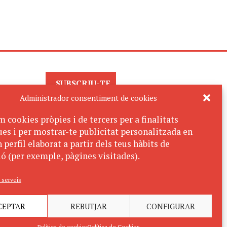
SUBSCRIU-TE
AL BUTLLETÍ
Administrador consentiment de cookies
m cookies pròpies i de tercers per a finalitats
ues i per mostrar-te publicitat personalitzada en
 perfil elaborat a partir dels teus hàbits de
ó (per exemple, pàgines visitades).
 serveis
CEPTAR
REBUTJAR
CONFIGURAR
Política de cookies
Política de Cookies