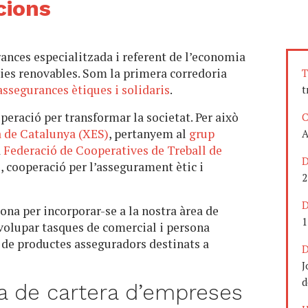
cions
nces especialitzada i referent de l’economia
rgies renovables. Som la primera corredoria
T
assegurances ètiques i solidaris
.
t
ració per transformar la societat. Per això
C
 de Catalunya (XES)
, pertanyem al
grup
A
a
Federació de Cooperatives de Treball de
D
S
, cooperació per l’assegurament ètic i
2
D
na per incorporar-se a la nostra àrea de
1
volupar tasques de comercial i persona
 de productes asseguradors destinats a
D
J
d
r/a de cartera d’empreses