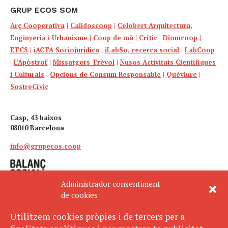
GRUP ECOS SOM
Arç Cooperativa
|
Calidoscoop
|
Celobert Arquitectura,
Enginyeria i Urbanisme
|
Coop de mà
|
Crític
|
Diomcoop
|
ETCS
|
iACTA Sociojuridica
|
iLabSo, recerca social
|
LabCoop
|
L’Apòstrof
|
Missatgers Trèvol
|
Nusos Activitats Científiques
i Culturals
|
Opcions de Consum Responsable
|
Quèviure
|
SostreCívic
Casp, 43 baixos
08010 Barcelona
info@grupecos.coop
Administrador consentiment
de cookies
Utilitzem cookies pròpies i de tercers per a