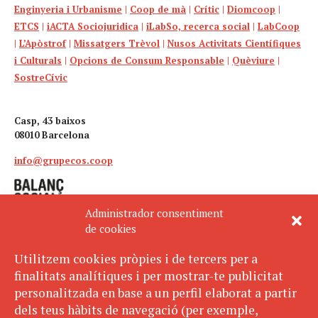
Enginyeria i Urbanisme
|
Coop de mà
|
Crític
|
Diomcoop
|
ETCS
|
iACTA Sociojuridica
|
iLabSo, recerca social
|
LabCoop
|
L’Apòstrof
|
Missatgers Trèvol
|
Nusos Activitats Científiques
i Culturals
|
Opcions de Consum Responsable
|
Quèviure
|
SostreCívic
Casp, 43 baixos
08010 Barcelona
info@grupecos.coop
Administrador consentiment
de cookies
Utilitzem cookies pròpies i de tercers per a
finalitats analítiques i per mostrar-te publicitat
Avís legal
SUBSCRIU-TE
personalitzada en base a un perfil elaborat a partir
AL BUTLLETÍ
Política de privacitat
dels teus hàbits de navegació (per exemple,
Política de cookies