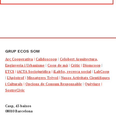
GRUP ECOS SOM
Arç Cooperativa
|
Calidoscoop
|
Celobert Arquitectura,
Enginyeria i Urbanisme
|
Coop de mà
|
Crític
|
Diomcoop
|
ETCS
|
iACTA Sociojuridica
|
iLabSo, recerca social
|
LabCoop
|
L’Apòstrof
|
Missatgers Trèvol
|
Nusos Activitats Científiques
i Culturals
|
Opcions de Consum Responsable
|
Quèviure
|
SostreCívic
Casp, 43 baixos
08010 Barcelona