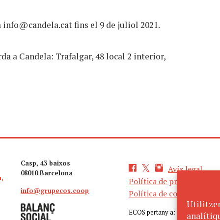
a
info@candela.cat
fins el 9 de juliol 2021.
arda a Candela: Trafalgar, 48 local 2 interior,
Casp, 43 baixos
Avís legal
08010 Barcelona
a,
Política de privacitat
info@grupecos.coop
Política de cookies
Utilitze
ECOS pertany a:
analítiq