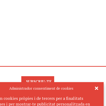
SUBSCRIU-TE
AL BUTLLETÍ
Administrador consentiment de cookies
m cookies pròpies i de tercers per a finalitats
ues i per mostrar-te publicitat personalitzada en