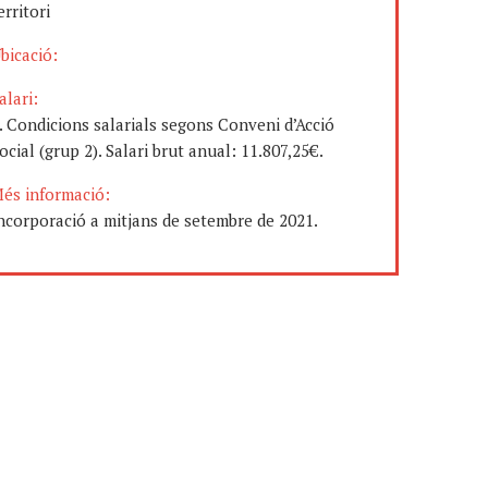
erritori
bicació:
alari:
. Condicions salarials segons Conveni d’Acció
ocial (grup 2). Salari brut anual: 11.807,25€.
és informació:
ncorporació a mitjans de setembre de 2021.