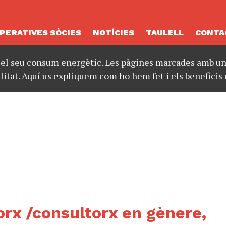
PERATIVES SÒCIES
NOTÍCIES
TAULELL
CONTA
 el seu consum energètic. Les pàgines marcades amb un 
litat.
Aquí
us expliquem com ho hem fet i els beneficis 
rx /consultorx en gènere,