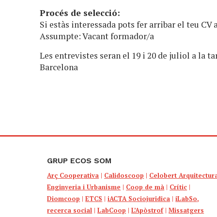
Procés de selecció:
Si estàs interessada pots fer arribar el teu CV 
Assumpte: Vacant formador/a
Les entrevistes seran el 19 i 20 de juliol a la t
Barcelona
GRUP ECOS SOM
Arç Cooperativa
|
Calidoscoop
|
Celobert Arquitectur
Enginyeria i Urbanisme
|
Coop de mà
|
Crític
|
Diomcoop
|
ETCS
|
iACTA Sociojuridica
|
iLabSo,
recerca social
|
LabCoop
|
L’Apòstrof
|
Missatgers