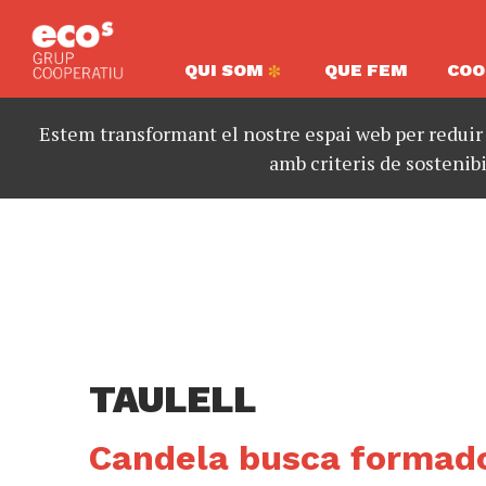
QUI SOM
QUE FEM
COO
Estem transformant el nostre espai web per reduir
amb criteris de sostenibi
TAULELL
Candela busca formado