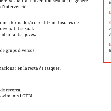
ere, sexualitat i diversitat sexual i de gènere.
t
d’intervenció.
U
 com a formador/a o realitzant tasques de
S
 diversitat sexual.
3
amb infants i joves.
S
M
de grups diversos.
I
macions i en la resta de tasques.
de recerca.
 moviments LGTBI.