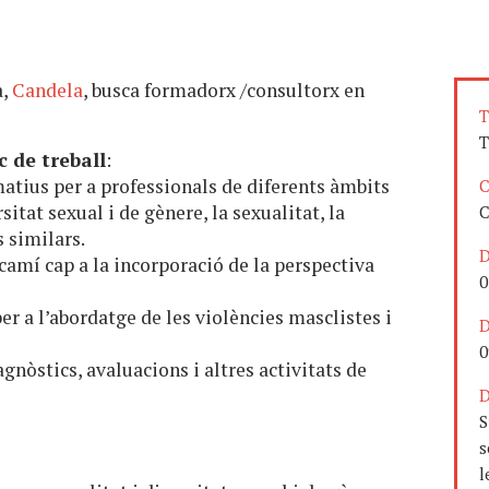
a,
Candela
, busca formadorx /consultorx en
T
T
c de treball
:
tius per a professionals de diferents àmbits
C
sitat sexual i de gènere, la sexualitat, la
C
s similars.
D
camí cap a la incorporació de la perspectiva
0
per a l’abordatge de les violències masclistes i
D
0
iagnòstics, avaluacions i altres activitats de
D
S
s
l