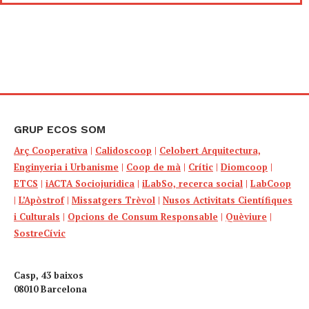
GRUP ECOS SOM
Arç Cooperativa
|
Calidoscoop
|
Celobert Arquitectura,
Enginyeria i Urbanisme
|
Coop de mà
|
Crític
|
Diomcoop
|
ETCS
|
iACTA Sociojuridica
|
iLabSo, recerca social
|
LabCoop
|
L’Apòstrof
|
Missatgers Trèvol
|
Nusos Activitats Científiques
i Culturals
|
Opcions de Consum Responsable
|
Quèviure
|
SostreCívic
Casp, 43 baixos
08010 Barcelona