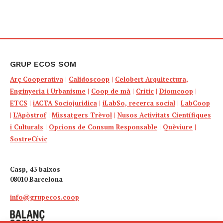
GRUP ECOS SOM
Arç Cooperativa
|
Calidoscoop
|
Celobert Arquitectura,
Enginyeria i Urbanisme
|
Coop de mà
|
Crític
|
Diomcoop
|
ETCS
|
iACTA Sociojuridica
|
iLabSo, recerca social
|
LabCoop
|
L’Apòstrof
|
Missatgers Trèvol
|
Nusos Activitats Científiques
i Culturals
|
Opcions de Consum Responsable
|
Quèviure
|
SostreCívic
Casp, 43 baixos
08010 Barcelona
info@grupecos.coop