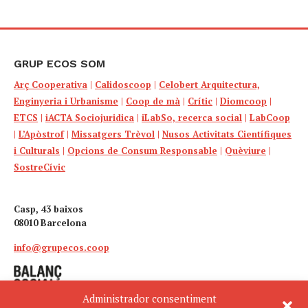
GRUP ECOS SOM
Arç Cooperativa
|
Calidoscoop
|
Celobert Arquitectura,
Enginyeria i Urbanisme
|
Coop de mà
|
Crític
|
Diomcoop
|
ETCS
|
iACTA Sociojuridica
|
iLabSo, recerca social
|
LabCoop
|
L’Apòstrof
|
Missatgers Trèvol
|
Nusos Activitats Científiques
i Culturals
|
Opcions de Consum Responsable
|
Quèviure
|
SostreCívic
Casp, 43 baixos
08010 Barcelona
info@grupecos.coop
Administrador consentiment