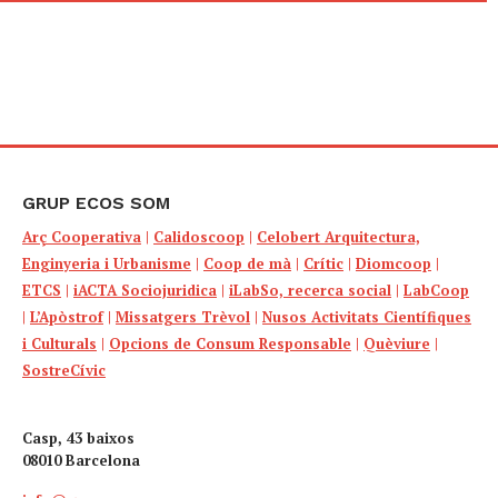
GRUP ECOS SOM
Arç Cooperativa
|
Calidoscoop
|
Celobert Arquitectura,
Enginyeria i Urbanisme
|
Coop de mà
|
Crític
|
Diomcoop
|
ETCS
|
iACTA Sociojuridica
|
iLabSo, recerca social
|
LabCoop
|
L’Apòstrof
|
Missatgers Trèvol
|
Nusos Activitats Científiques
i Culturals
|
Opcions de Consum Responsable
|
Quèviure
|
SostreCívic
Casp, 43 baixos
08010 Barcelona