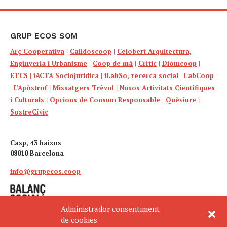
GRUP ECOS SOM
Arç Cooperativa
|
Calidoscoop
|
Celobert Arquitectura,
Enginyeria i Urbanisme
|
Coop de mà
|
Crític
|
Diomcoop
|
ETCS
|
iACTA Sociojuridica
|
iLabSo, recerca social
|
LabCoop
|
L’Apòstrof
|
Missatgers Trèvol
|
Nusos Activitats Científiques
i Culturals
|
Opcions de Consum Responsable
|
Quèviure
|
SostreCívic
Casp, 43 baixos
08010 Barcelona
info@grupecos.coop
Administrador consentiment
de cookies