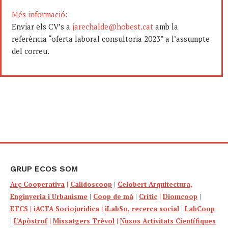
Més informació:
Enviar els CV’s a
jarechalde@hobest.cat
amb la
referència “oferta laboral consultoria 2023” a l’assumpte
del correu.
GRUP ECOS SOM
Arç Cooperativa
|
Calidoscoop
|
Celobert Arquitectura,
Enginyeria i Urbanisme
|
Coop de mà
|
Crític
|
Diomcoop
|
ETCS
|
iACTA Sociojuridica
|
iLabSo, recerca social
|
LabCoop
|
L’Apòstrof
|
Missatgers Trèvol
|
Nusos Activitats Científiques