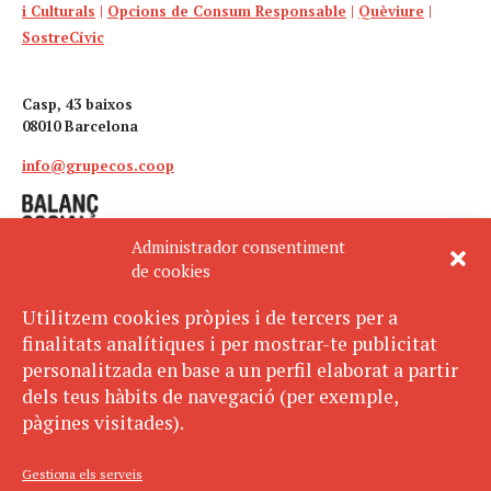
i Culturals
|
Opcions de Consum Responsable
|
Quèviure
|
SostreCívic
Casp, 43 baixos
08010 Barcelona
info@grupecos.coop
Administrador consentiment
de cookies
Utilitzem cookies pròpies i de tercers per a
finalitats analítiques i per mostrar-te publicitat
Avís legal
SUBSCRIU-TE
personalitzada en base a un perfil elaborat a partir
AL BUTLLETÍ
Política de privacitat
dels teus hàbits de navegació (per exemple,
Política de cookies
pàgines visitades).
ECOS pertany a:
Gestiona els serveis