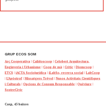
GRUP ECOS SOM
Arç Cooperativa
|
Calidoscoop
|
Celobert Arquitectura,
Enginyeria i Urbanisme
|
Coop de mà
|
Crític
|
Diomcoop
|
ETCS
|
iACTA Sociojuridica
|
iLabSo, recerca social
|
LabCoop
|
L’Apòstrof
|
Missatgers Trèvol
|
Nusos Activitats Científiques
i Culturals
|
Opcions de Consum Responsable
|
Quèviure
|
SostreCívic
Casp, 43 baixos