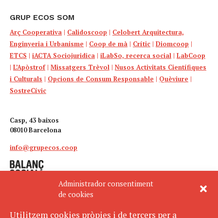
GRUP ECOS SOM
Arç Cooperativa
|
Calidoscoop
|
Celobert Arquitectura,
Enginyeria i Urbanisme
|
Coop de mà
|
Crític
|
Diomcoop
|
ETCS
|
iACTA Sociojuridica
|
iLabSo, recerca social
|
LabCoop
|
L’Apòstrof
|
Missatgers Trèvol
|
Nusos Activitats Científiques
i Culturals
|
Opcions de Consum Responsable
|
Quèviure
|
SostreCívic
Casp, 43 baixos
08010 Barcelona
info@grupecos.coop
Administrador consentiment
de cookies
Utilitzem cookies pròpies i de tercers per a