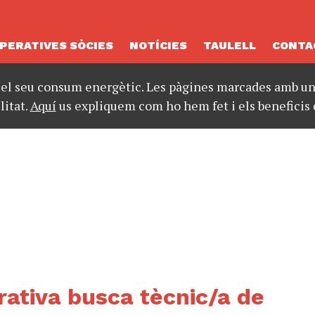
PERATIVES SÒCIES
NOTÍCIES
TAULELL
CONTA
 el seu consum energètic. Les pàgines marcades amb un 
litat.
Aquí
us expliquem com ho hem fet i els beneficis 
ativa busca tècnic/a de