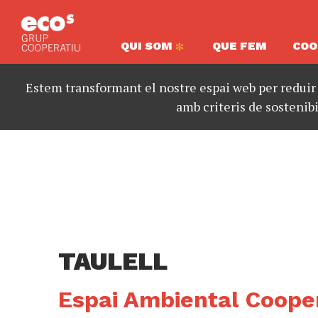
QUI SOM
QUE FEM
COO
Estem transformant el nostre espai web per reduir
amb criteris de sostenibi
TAULELL
Espai Ambiental Cooper