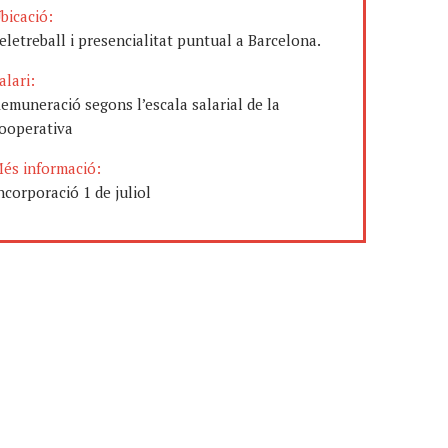
bicació:
eletreball i presencialitat puntual a Barcelona.
alari:
emuneració segons l’escala salarial de la
ooperativa
és informació:
ncorporació 1 de juliol