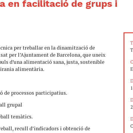
 en facilitació de grups i
T
cnica per treballar en la dinamització de
T
lsat per l’Ajuntament de Barcelona, que uneix
puls d’una alimentació sana, justa, sostenible
C
birania alimentària.
E
D
1
ió de processos participatius.
D
ball grupal
2
ball temàtics.
D
C
reball, recull d’indicadors i obtenció de