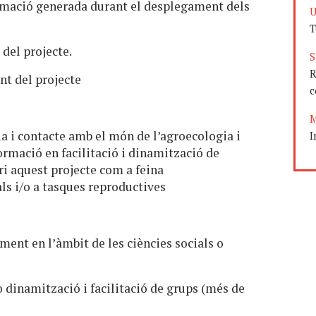
formació generada durant el desplegament dels
U
T
 del projecte.
S
R
nt del projecte
c
M
 i contacte amb el món de l’agroecologia i
I
ormació en facilitació i dinamització de
i aquest projecte com a feina
ls i/o a tasques reproductives
ment en l’àmbit de les ciències socials o
o dinamització i facilitació de grups (més de