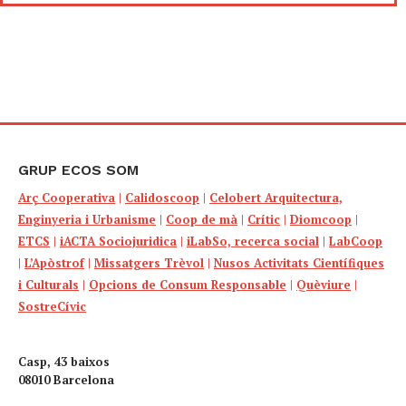
GRUP ECOS SOM
Arç Cooperativa
|
Calidoscoop
|
Celobert Arquitectura,
Enginyeria i Urbanisme
|
Coop de mà
|
Crític
|
Diomcoop
|
ETCS
|
iACTA Sociojuridica
|
iLabSo, recerca social
|
LabCoop
|
L’Apòstrof
|
Missatgers Trèvol
|
Nusos Activitats Científiques
i Culturals
|
Opcions de Consum Responsable
|
Quèviure
|
SostreCívic
Casp, 43 baixos
08010 Barcelona