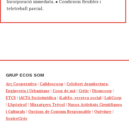
Incorporació immediata. ● Condicions flexibles i
teletreball parcial.
GRUP ECOS SOM
Arç Cooperativa
|
Calidoscoop
|
Celobert Arquitectura,
Enginyeria i Urbanisme
|
Coop de mà
|
Crític
|
Diomcoop
|
ETCS
|
iACTA Sociojuridica
|
iLabSo, recerca social
|
LabCoop
|
L’Apòstrof
|
Missatgers Trèvol
|
Nusos Activitats Científiques
i Culturals
|
Opcions de Consum Responsable
|
Quèviure
|
SostreCívic