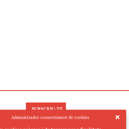
SUBSCRIU-TE
AL BUTLLETÍ
Administrador consentiment de cookies