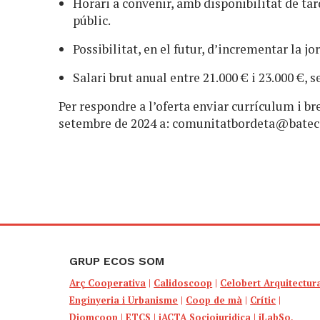
Horari a convenir, amb disponibilitat de tard
públic.
Possibilitat, en el futur, d’incrementar la jo
Salari brut anual entre 21.000 € i 23.000 €, 
Per respondre a l’oferta enviar currículum i b
setembre de 2024 a:
comunitatbordeta@batec
GRUP ECOS SOM
Arç Cooperativa
|
Calidoscoop
|
Celobert Arquitectur
Enginyeria i Urbanisme
|
Coop de mà
|
Crític
|
Diomcoop
|
ETCS
|
iACTA Sociojuridica
|
iLabSo,