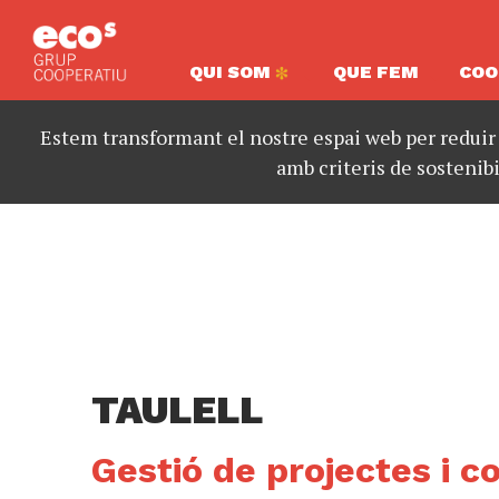
QUI SOM
QUE FEM
COO
Estem transformant el nostre espai web per reduir
amb criteris de sostenibi
TAULELL
Gestió de projectes i co