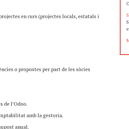
C
S
ojectes en curs (projectes locals, estatals i
S
e
M
ències o propostes per part de les sòcies
és de l’Odoo.
omptabilitat amb la gestoria.
supost anual.