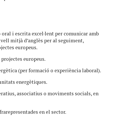
ó oral i escrita excel·lent per comunicar amb
ivell mitjà d’anglès per al seguiment,
ojectes europeus.
e projectes europeus.
rgètica (per formació o experiència laboral).
nitats energètiques.
atius, associatius o moviments socials, en
frarepresentades en el sector.