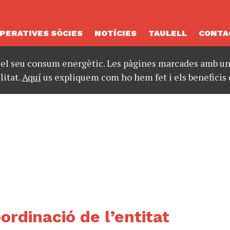
PERATIVES SÒCIES
NOTÍCIES
TAULELL
CONTA
 el seu consum energètic. Les pàgines marcades amb un 
litat.
Aquí
us expliquem com ho hem fet i els beneficis 
ordinació de l’entitat