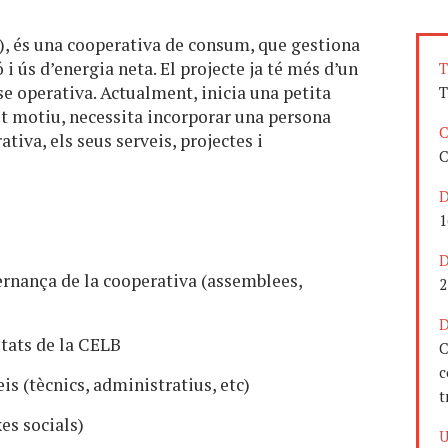
, és una cooperativa de consum, que gestiona
i ús d’energia neta. El projecte ja té més d’un
T
ase operativa. Actualment, inicia una petita
T
st motiu, necessita incorporar una persona
C
ativa, els seus serveis, projectes i
C
D
1
D
vernança de la cooperativa (assemblees,
2
D
itats de la CELB
C
c
is (tècnics, administratius, etc)
t
es socials)
U