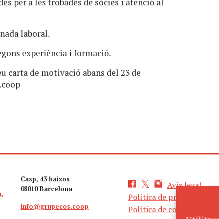
es per a les trobades de sòcies i atenció al
rnada laboral.
segons experiència i formació.
reu carta de motivació abans del 23 de
.coop
Casp, 43 baixos
Avís legal
08010 Barcelona
a,
Política de privacitat
info@grupecos.coop
Política de cookies