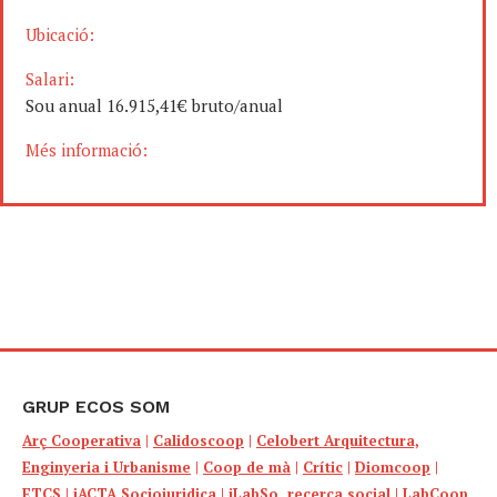
Ubicació:
Salari:
Sou anual 16.915,41€ bruto/anual
Més informació:
GRUP ECOS SOM
Arç Cooperativa
|
Calidoscoop
|
Celobert Arquitectura,
Enginyeria i Urbanisme
|
Coop de mà
|
Crític
|
Diomcoop
|
ETCS
|
iACTA Sociojuridica
|
iLabSo, recerca social
|
LabCoop