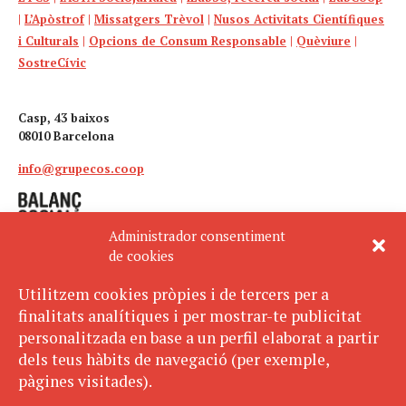
|
L’Apòstrof
|
Missatgers Trèvol
|
Nusos Activitats Científiques
i Culturals
|
Opcions de Consum Responsable
|
Quèviure
|
SostreCívic
Casp, 43 baixos
08010 Barcelona
info@grupecos.coop
Administrador consentiment
de cookies
Utilitzem cookies pròpies i de tercers per a
finalitats analítiques i per mostrar-te publicitat
Avís legal
SUBSCRIU-TE
personalitzada en base a un perfil elaborat a partir
AL BUTLLETÍ
Política de privacitat
dels teus hàbits de navegació (per exemple,
Política de cookies
pàgines visitades).
ECOS pertany a: