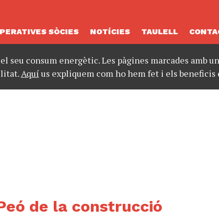
PERATIVES SÒCIES
NOTÍCIES
TAULELL
CONTA
 el seu consum energètic. Les pàgines marcades amb un 
litat.
Aquí
us expliquem com ho hem fet i els beneficis 
Peó de la construcció