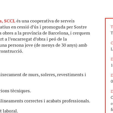
a, SCCL
és una cooperativa de serveis
ratius en cessió d’ús i promoguda per Sostre
T
obres a la província de Barcelona, i cerquem
T
 a l’encarregat d’obra i peó de la
C
a una persona jove (de menys de 30 anys) amb
L
construcció.
D
1
aixecament de murs, soleres, revestiments i
D
0
cions tècniques.
D
C
 alineaments correctes i acabats professionals.
c
f
 laboral.