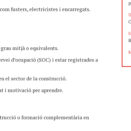
p
om fusters, electricistes i encarregats.
U
C
S
R
grau mitjà o equivalents.
M
ervei d’ocupació (SOC) i estar registrades a
n el sector de la construcció.
at i motivació per aprendre.
strucció o formació complementària en