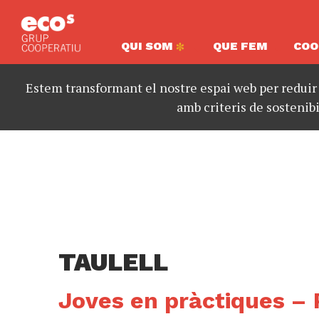
QUI SOM
QUE FEM
COO
Estem transformant el nostre espai web per reduir
amb criteris de sostenibi
TAULELL
Joves en pràctiques – 