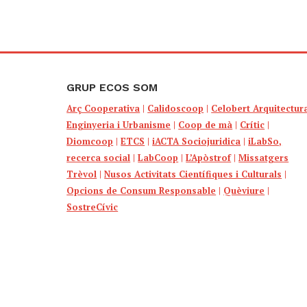
GRUP ECOS SOM
Arç Cooperativa
|
Calidoscoop
|
Celobert Arquitectur
Enginyeria i Urbanisme
|
Coop de mà
|
Crític
|
Diomcoop
|
ETCS
|
iACTA Sociojuridica
|
iLabSo,
recerca social
|
LabCoop
|
L’Apòstrof
|
Missatgers
Trèvol
|
Nusos Activitats Científiques i Culturals
|
Opcions de Consum Responsable
|
Quèviure
|
SostreCívic