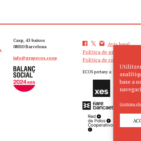
Casp, 43 baixos
Avís legal
08010 Barcelona
a,
Política de privacitat
info@grupecos.coop
Política de cookies
Utilitze
ECOS pertany a:
analítiq
base a un
navegaci
Gestiona els
AC