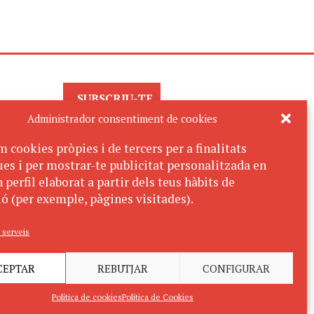
SUBSCRIU-TE
AL BUTLLETÍ
Administrador consentiment de cookies
m cookies pròpies i de tercers per a finalitats
ues i per mostrar-te publicitat personalitzada en
 perfil elaborat a partir dels teus hàbits de
ó (per exemple, pàgines visitades).
 serveis
CEPTAR
REBUTJAR
CONFIGURAR
Política de cookies
Política de Cookies