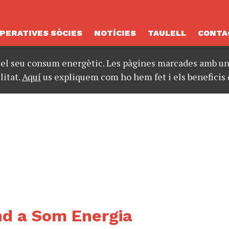
PERATIVES SÒCIES
NOTÍCIES
TAULELL
CONTA
 el seu consum energètic. Les pàgines marcades amb un 
litat.
Aquí
us expliquem com ho hem fet i els beneficis 
d a Som Energia