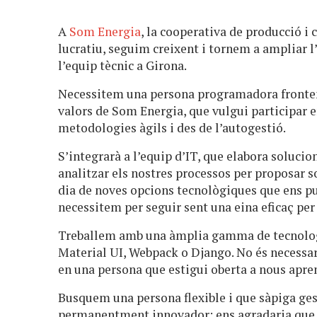
A
Som Energia
, la cooperativa de producció i
lucratiu, seguim creixent i tornem a ampliar l’
l’equip tècnic a Girona.
Necessitem una persona programadora frontend
valors de Som Energia, que vulgui participar 
metodologies àgils i des de l’autogestió.
S’integrarà a l’equip d’IT, que elabora solucio
analitzar els nostres processos per proposar 
dia de noves opcions tecnològiques que ens pu
necessitem per seguir sent una eina eficaç per
Treballem amb una àmplia gamma de tecnologie
Material UI, Webpack o Django. No és necessar
en una persona que estigui oberta a nous apre
Busquem una persona flexible i que sàpiga ges
permanentment innovador; ens agradaria que 