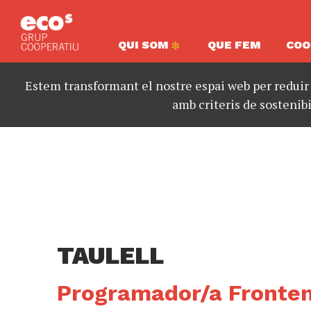
QUI SOM
QUE FEM
COO
Estem transformant el nostre espai web per reduir
amb criteris de sostenibi
TAULELL
Programador/a Fronten