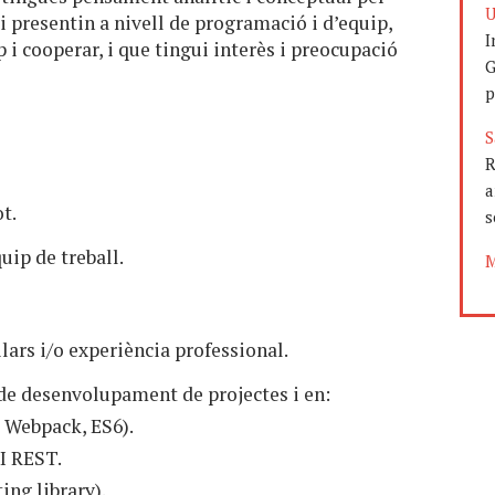
U
li presentin a nivell de programació i d’equip,
I
 i cooperar, i que tingui interès i preocupació
G
p
S
R
a
t.
s
uip de treball.
M
lars i/o experiència professional.
 de desenvolupament de projectes i en:
 Webpack, ES6).
PI REST.
ing library).