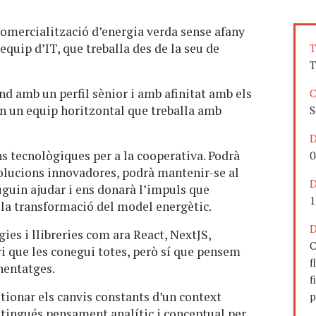
 comercialització d’energia verda sense afany
equip d’IT, que treballa des de la seu de
T
T
 amb un perfil sènior i amb afinitat amb els
C
en un equip horitzontal que treballa amb
S
D
ns tecnològiques per a la cooperativa. Podrà
0
solucions innovadores, podrà mantenir-se al
D
guin ajudar i ens donarà l’impuls que
1
 la transformació del model energètic.
D
s i llibreries com ara React, NextJS,
C
i que les conegui totes, però sí que pensem
f
nentatges.
f
tionar els canvis constants d’un context
p
tingués pensament analític i conceptual per