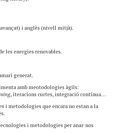
 avançat) i anglès (nivell mitjà).
de les energies renovables.
amari generat.
erimenta amb meotodologies àgils:
mming
, iteracions curtes, integració contínua…
ies i metodologies que encara no estan a la
ès.
 tecnologies i metodologies per anar-nos