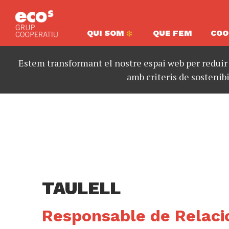
QUI SOM
QUE FEM
COO
Estem transformant el nostre espai web per reduir
amb criteris de sostenibi
TAULELL
Responsable de Relacio