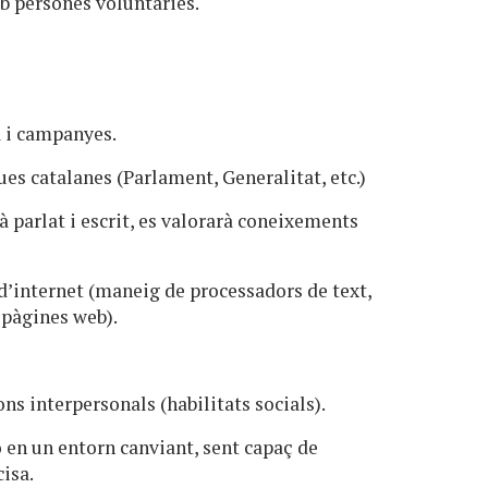
b persones voluntàries.
a i campanyes.
es catalanes (Parlament, Generalitat, etc.)
à parlat i escrit, es valorarà coneixements
d’internet (maneig de processadors de text,
 pàgines web).
ons interpersonals (habilitats socials).
ó en un entorn canviant, sent capaç de
cisa.