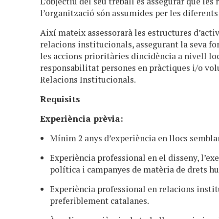
L’objectiu del seu treball és assegurar que le
l’organització són assumides per les diferents 
Així mateix assessorarà les estructures d’acti
relacions institucionals, assegurant la seva 
les accions prioritàries dincidència a nivell lo
responsabilitat persones en pràctiques i/o vol
Relacions Institucionals.
Requisits
Experiència prèvia:
Mínim 2 anys d’experiència en llocs semblan
Experiència professional en el disseny, l’exe
política i campanyes de matèria de drets h
Experiència professional en relacions insti
preferiblement catalanes.