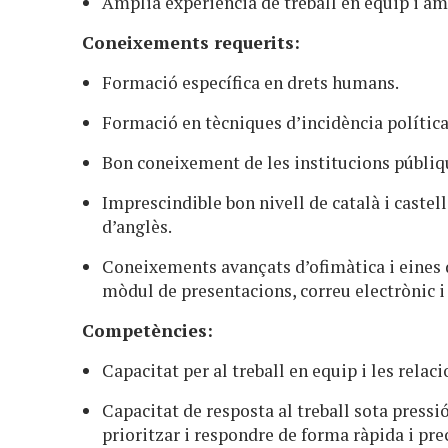
Àmplia experiència de treball en equip i am
Coneixements requerits:
Formació específica en drets humans.
Formació en tècniques d’incidència polític
Bon coneixement de les institucions públiqu
Imprescindible bon nivell de català i castell
d’anglès.
Coneixements avançats d’ofimàtica i eines 
mòdul de presentacions, correu electrònic i
Competències:
Capacitat per al treball en equip i les relaci
Capacitat de resposta al treball sota pressi
prioritzar i respondre de forma ràpida i pre