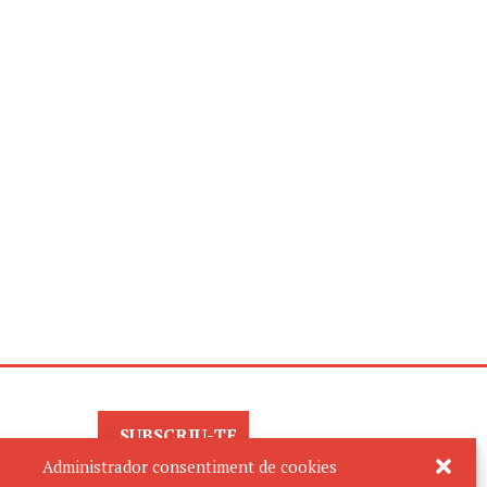
SUBSCRIU-TE
AL BUTLLETÍ
Administrador consentiment de cookies