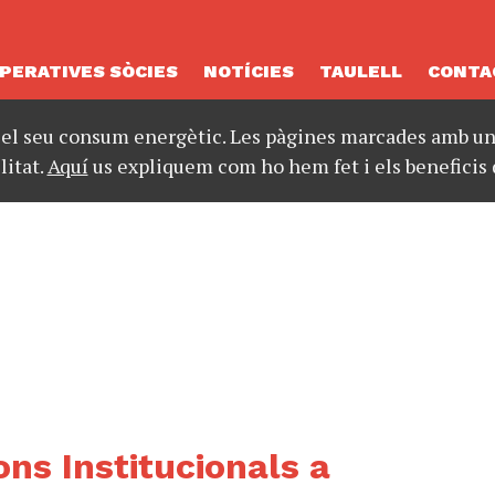
PERATIVES SÒCIES
NOTÍCIES
TAULELL
CONTA
 el seu consum energètic. Les pàgines marcades amb un 
litat.
Aquí
us expliquem com ho hem fet i els beneficis 
ns Institucionals a