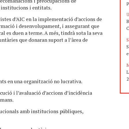
s recomanacions i preocupacions de
p
institucions i entitats.
U
vistes d’AIC en la implementació d’accions de
B
formació i desenvolupament, i assegurant que
C
cal es duen a terme. A més, tindrà sota la seva
untàries que donaran suport a l’àrea de
S
S
e
M
L
2
ts en una organització no lucrativa.
cució i l’avaluació d’accions d’incidència
umans.
tucionals amb institucions públiques,