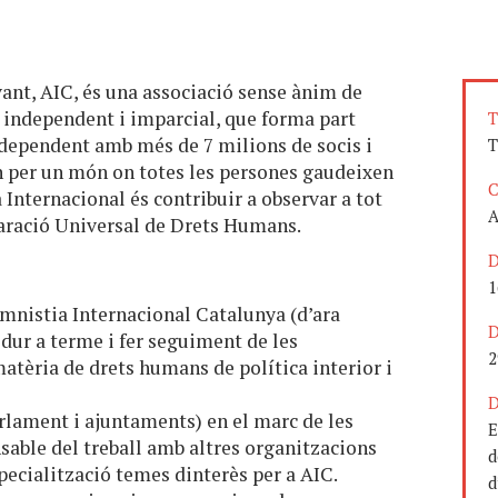
vant, AIC, és una associació sense ànim de
, independent i imparcial, que forma part
T
dependent amb més de 7 milions de socis i
T
en per un món on totes les persones gaudeixen
C
 Internacional és contribuir a observar a tot
A
laració Universal de Drets Humans.
D
1
Amnistia Internacional Catalunya (d’ara
D
 dur a terme i fer seguiment de les
2
matèria de drets humans de política interior i
D
rlament i ajuntaments) en el marc de les
E
sable del treball amb altres organitzacions
d
pecialització temes dinterès per a AIC.
d