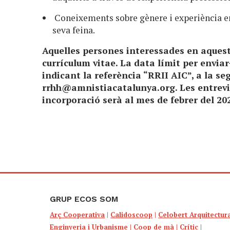
Coneixements sobre gènere i experiència en
seva feina.
Aquelles persones interessades en aquest 
currículum vitae. La data límit per enviar
indicant la referència “RRII AIC”, a la se
rrhh@amnistiacatalunya.org
. Les entrev
incorporació serà al mes de febrer del 20
GRUP ECOS SOM
Arç Cooperativa
|
Calidoscoop
|
Celobert Arquitectur
Enginyeria i Urbanisme
|
Coop de mà
|
Crític
|