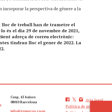
 incorporar la perspectiva de gènere a la
lloc de treball han de trametre el
-lo és el dia 29 de novembre de 2021,
güent adreça de correu electrònic:
istes tindran lloc el gener de 2022. La
22.
Casp, 43 baixos
Avís legal
08010 Barcelona
a,
Política de privacitat
info@grupecos.coop