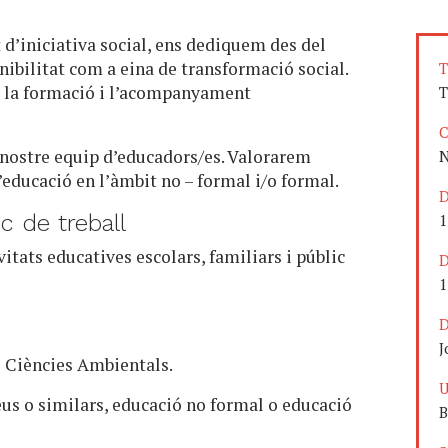
 d’iniciativa social, ens dediquem des del
enibilitat com a eina de transformació social.
T
, la formació i l’acompanyament
T
C
 nostre equip d’educadors/es. Valorarem
N
’educació en l’àmbit no – formal i/o formal.
D
c de treball
1
vitats educatives escolars, familiars i públic
D
1
D
J
o Ciències Ambientals.
U
us o similars, educació no formal o educació
B