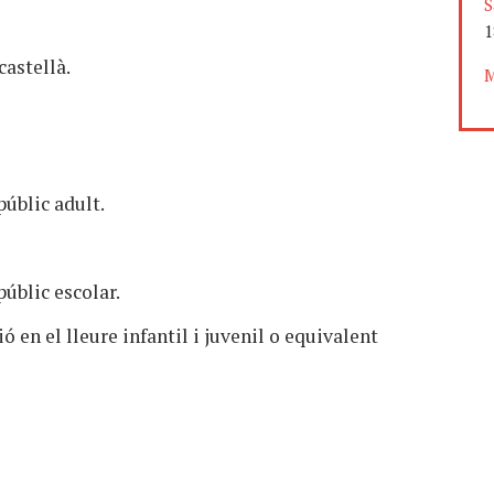
S
1
castellà.
M
públic adult.
públic escolar.
 en el lleure infantil i juvenil o equivalent