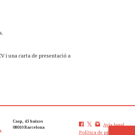
s.
CV i una carta de presentació a
Casp, 43 baixos
Avís legal
08010 Barcelona
a,
Política de privacitat