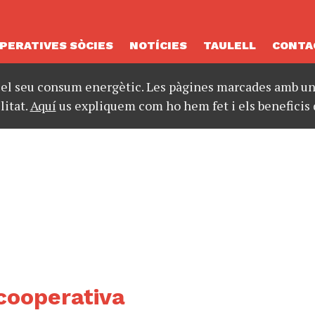
PERATIVES SÒCIES
NOTÍCIES
TAULELL
CONTA
 el seu consum energètic. Les pàgines marcades amb un 
litat.
Aquí
us expliquem com ho hem fet i els beneficis 
cooperativa