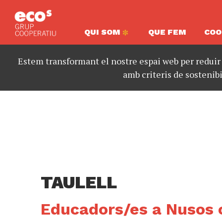
QUI SOM
QUE FEM
COO
Estem transformant el nostre espai web per reduir
amb criteris de sostenibi
TAULELL
Educadors/es a Nusos 