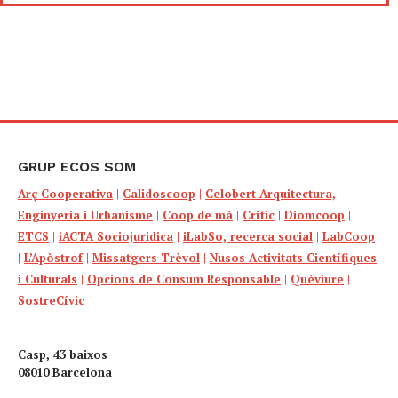
GRUP ECOS SOM
Arç Cooperativa
|
Calidoscoop
|
Celobert Arquitectura,
Enginyeria i Urbanisme
|
Coop de mà
|
Crític
|
Diomcoop
|
ETCS
|
iACTA Sociojuridica
|
iLabSo, recerca social
|
LabCoop
|
L’Apòstrof
|
Missatgers Trèvol
|
Nusos Activitats Científiques
i Culturals
|
Opcions de Consum Responsable
|
Quèviure
|
SostreCívic
Casp, 43 baixos
08010 Barcelona