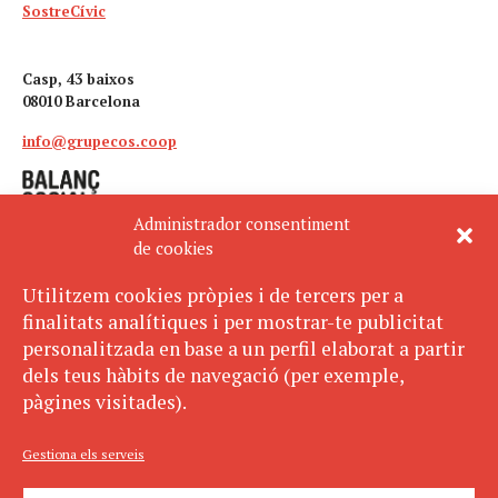
SostreCívic
Casp, 43 baixos
08010 Barcelona
info@grupecos.coop
Administrador consentiment
de cookies
Utilitzem cookies pròpies i de tercers per a
finalitats analítiques i per mostrar-te publicitat
Avís legal
SUBSCRIU-TE
personalitzada en base a un perfil elaborat a partir
AL BUTLLETÍ
Política de privacitat
dels teus hàbits de navegació (per exemple,
Política de cookies
pàgines visitades).
ECOS pertany a:
Gestiona els serveis