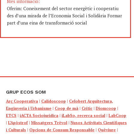
Més informació:
Oferim: Coneixement del sector energètic i cooperatiu
des d’una mirada de l’Economia Social i Solidària Formar
part d’una eina de transformació social
GRUP ECOS SOM
Arç Cooperativa
|
Calidoscoop
|
Celobert Arquitectura,
Enginyeria i Urbanisme
|
Coop de mà
|
Crític
|
Diomcoop
|
ETCS
|
iACTA Sociojuridica
|
iLabSo, recerca social
|
LabCoop
|
L’Apòstrof
|
Missatgers Trèvol
|
Nusos Activitats Científiques
i Culturals
|
Opcions de Consum Responsable
|
Quèviure
|