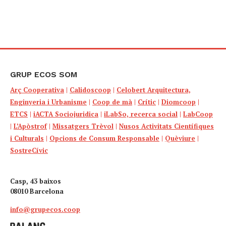
GRUP ECOS SOM
Arç Cooperativa
|
Calidoscoop
|
Celobert Arquitectura,
Enginyeria i Urbanisme
|
Coop de mà
|
Crític
|
Diomcoop
|
ETCS
|
iACTA Sociojuridica
|
iLabSo, recerca social
|
LabCoop
|
L’Apòstrof
|
Missatgers Trèvol
|
Nusos Activitats Científiques
i Culturals
|
Opcions de Consum Responsable
|
Quèviure
|
SostreCívic
Casp, 43 baixos
08010 Barcelona
info@grupecos.coop