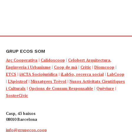
GRUP ECOS SOM
Arç Cooperativa
|
Calidoscoop
|
Celobert Arquitectura,
Enginyeria i Urbanisme
|
Coop de mà
|
Crític
|
Diomcoop
|
ETCS
|
iACTA Sociojuridica
|
iLabSo, recerca social
|
LabCoop
|
L’Apòstrof
|
Missatgers Trèvol
|
Nusos Activitats Científiques
i Culturals
|
Opcions de Consum Responsable
|
Quèviure
|
SostreCívic
Casp, 43 baixos
08010 Barcelona
info@grupecos.coop