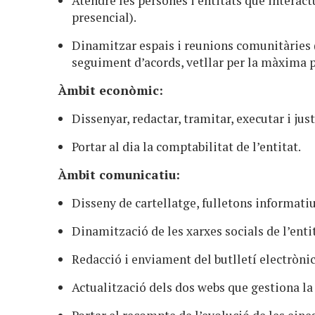
Atendre les persones i entitats que interact
presencial).
Dinamitzar espais i reunions comunitàries (
seguiment d’acords, vetllar per la màxima p
Àmbit econòmic:
Dissenyar, redactar, tramitar, executar i jus
Portar al dia la comptabilitat de l’entitat.
Àmbit comunicatiu:
Disseny de cartellatge, fulletons informat
Dinamització de les xarxes socials de l’enti
Redacció i enviament del butlletí electròn
Actualització dels dos webs que gestiona l