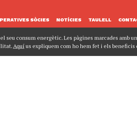
PERATIVES SÒCIES
NOTÍCIES
TAULELL
CONTA
 el seu consum energètic. Les pàgines marcades amb un 
litat.
Aquí
us expliquem com ho hem fet i els beneficis 