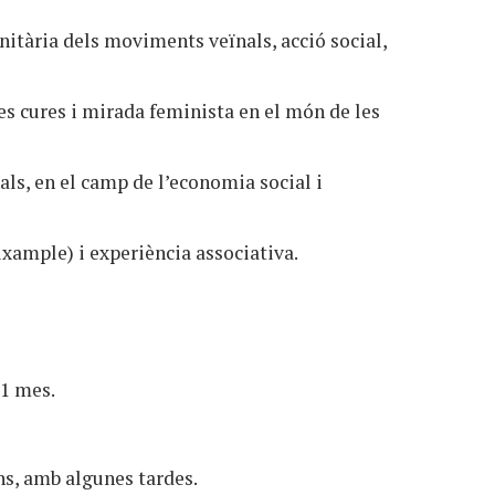
itària dels moviments veïnals, acció social,
s cures i mirada feminista en el món de les
ls, en el camp de l’economia social i
ixample) i experiència associativa.
’1 mes.
ns, amb algunes tardes.