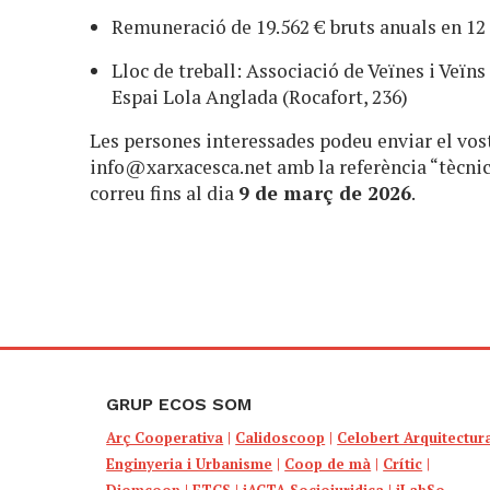
Remuneració de 19.562 € bruts anuals en 12
Lloc de treball: Associació de Veïnes i Veïns
Espai Lola Anglada (Rocafort, 236)
Les persones interessades podeu enviar el vost
info@xarxacesca.net
amb la referència “tècni
correu fins al dia
9 de març de 2026
.
GRUP ECOS SOM
Arç Cooperativa
|
Calidoscoop
|
Celobert Arquitectur
Enginyeria i Urbanisme
|
Coop de mà
|
Crític
|
Diomcoop
|
ETCS
|
iACTA Sociojuridica
|
iLabSo,