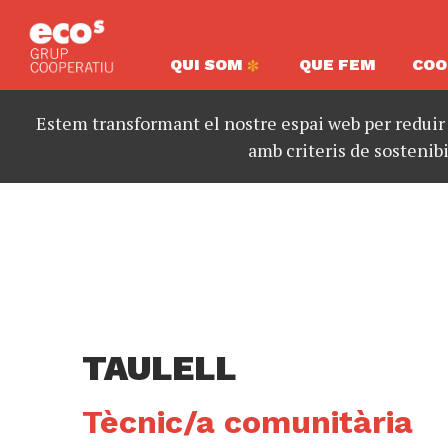
QUI SOM
QUE FEM
COO
Estem transformant el nostre espai web per reduir
amb criteris de sostenibi
TAULELL
Tècnic/a comunitària