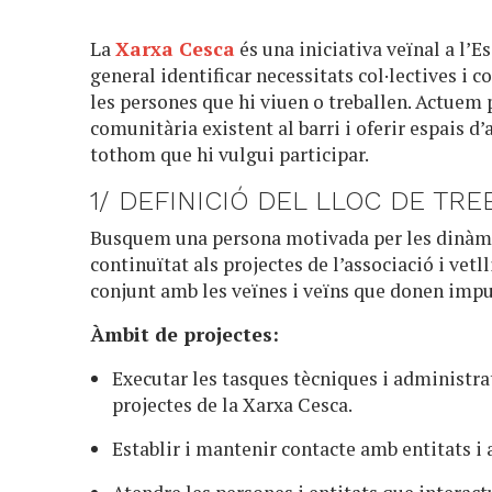
La
Xarxa Cesca
és una iniciativa veïnal a l’
general identificar necessitats col·lectives i c
les persones que hi viuen o treballen. Actuem p
comunitària existent al barri i oferir espais 
tothom que hi vulgui participar.
1/ DEFINICIÓ DEL LLOC DE TRE
Busquem una persona motivada per les dinàmi
continuïtat als projectes de l’associació i vet
conjunt amb les veïnes i veïns que donen impul
Àmbit de projectes:
Executar les tasques tècniques i administrat
projectes de la Xarxa Cesca.
Establir i mantenir contacte amb entitats i 