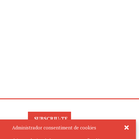
SUBSCRIU-TE
AL BUTLLETÍ
Administrador consentiment de cookies