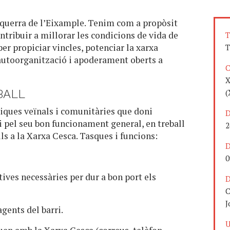
Esquerra de l’Eixample. Tenim com a propòsit
ontribuir a millorar les condicions de vida de
T
er propiciar vincles, potenciar la xarxa
T
d’autoorganització i apoderament oberts a
C
X
BALL
(
ques veïnals i comunitàries que doni
D
lli pel seu bon funcionament general, en treball
2
s a la Xarxa Cesca. Tasques i funcions:
D
0
ives necessàries per dur a bon port els
D
C
J
agents del barri.
U