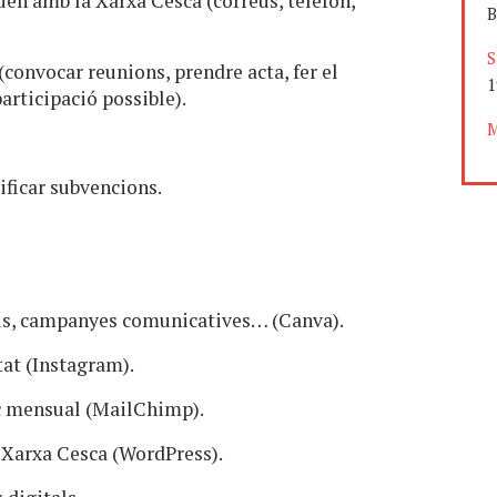
uen amb la Xarxa Cesca (correus, telèfon,
B
S
convocar reunions, prendre acta, fer el
1
articipació possible).
M
tificar subvencions.
ius, campanyes comunicatives… (Canva).
tat (Instagram).
ic mensual (MailChimp).
a Xarxa Cesca (WordPress).