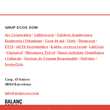
GRUP ECOS SOM
Arç Cooperativa
|
Calidoscoop
|
Celobert Arquitectura,
Enginyeria i Urbanisme
|
Coop de mà
|
Crític
|
Diomcoop
|
ETCS
|
iACTA Sociojuridica
|
iLabSo, recerca social
|
LabCoop
|
L’Apòstrof
|
Missatgers Trèvol
|
Nusos Activitats Científiques
i Culturals
|
Opcions de Consum Responsable
|
Quèviure
|
SostreCívic
Casp, 43 baixos
08010 Barcelona
info@grupecos.coop