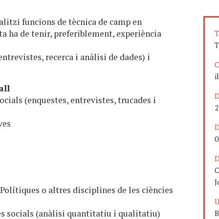
alitzi funcions de tècnica de camp en
ta ha de tenir, preferiblement, experiència
T
T
ntrevistes, recerca i anàlisi de dades) i
C
i
all
D
ocials (enquestes, entrevistes, trucades i
2
ves
D
0
D
C
J
Polítiques o altres disciplines de les ciències
U
s socials (anàlisi quantitatiu i qualitatiu)
B