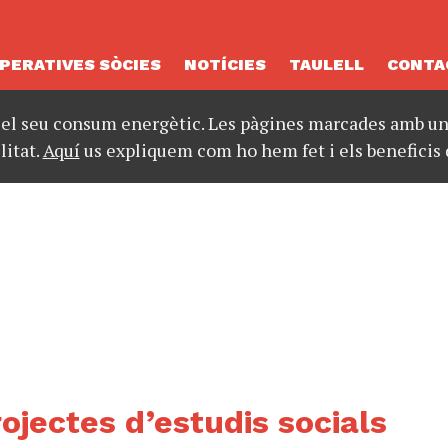
PERATIVES SÒCIES
NOTÍCIES
TAULELL
CONTA
 el seu consum energètic. Les pàgines marcades amb un 
litat.
Aquí
us expliquem com ho hem fet i els beneficis 
ojectes d’estudis socials