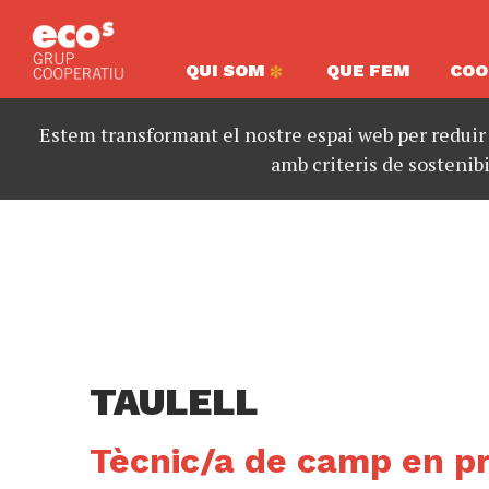
QUI SOM
QUE FEM
COO
Estem transformant el nostre espai web per reduir
amb criteris de sostenibi
TAULELL
Tècnic/a de camp en pr