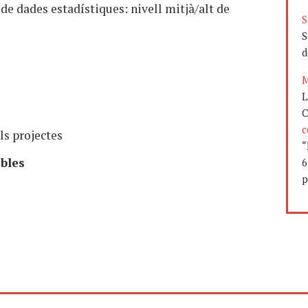
de dades estadístiques: nivell mitjà/alt de
S
S
d
M
L
C
c
els projectes
“
ables
6
e
p