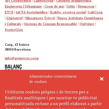
Arç Cooperativa
|
Calidoscoop
|
Celobert Arquitectura,
Enginyeria i Urbanisme
|
Coop de mà
|
Crític
|
Diomcoop
|
ETCS
|
iACTA Sociojuridica
|
iLabSo, recerca social
|
LabCoop
|
L’Apòstrof
|
Missatgers Trèvol
|
Nusos Activitats Científiques
i Culturals
|
Opcions de Consum Responsable
|
Quèviure
|
SostreCívic
Casp, 43 baixos
08010 Barcelona
info@grupecos.coop
Administrador consentiment
de cookies
Utilitzem cookies pròpies i de tercers per a
finalitats analítiques i per mostrar-te publicitat
Avís legal
SUBSCRIU-TE
personalitzada en base a un perfil elaborat a partir
AL BUTLLETÍ
Política de privacitat