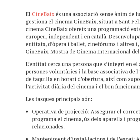
El
CineBaix
és una associació sense ànim de lu
gestiona el cinema CineBaix, situat a Sant Fel
cinema CineBaix ofereix una programació esta
europeu, independent i en català. Desenvolup
entitats, d’òpera i ballet, cinefòrums i altres
CineBaix. Mostra de Cinema Internacional del
L’entitat cerca una persona que s’integri en el
persones voluntàries i la base associativa de l’
de taquilla en horari d’obertura, així com supo
l’activitat diària del cinema i el bon funciona
Les tasques principals són:
Operativa de projecció: Assegurar el correc
programa el cinema, ús dels aparells i prog
relacionades.
Manteniment d’instal·lacions i de l’espai: 