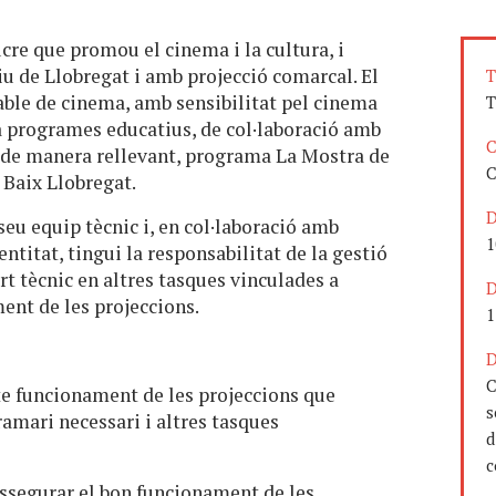
cre que promou el cinema i la cultura, i
iu de Llobregat i amb projecció comarcal. El
T
ble de cinema, amb sensibilitat pel cinema
T
a programes educatius, de col·laboració amb
C
 i, de manera rellevant, programa La Mostra de
C
 Baix Llobregat.
D
 seu equip tècnic i, en col·laboració amb
1
entitat, tingui la responsabilitat de la gestió
rt tècnic en altres tasques vinculades a
D
ment de les projeccions.
1
D
C
te funcionament de les projeccions que
s
ramari necessari i altres tasques
d
c
Assegurar el bon funcionament de les