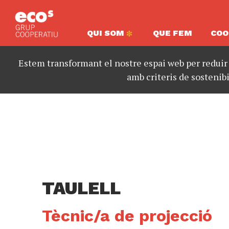
QUI SOM
QUE FEM
COO
Estem transformant el nostre espai web per reduir
amb criteris de sostenibi
TAULELL
Tècnic/a de projecció