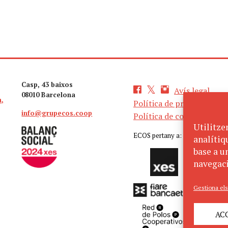
Casp, 43 baixos
Avís legal
08010 Barcelona
a,
Política de privacitat
info@grupecos.coop
Política de cookies
Utilitze
ECOS pertany a:
analítiq
base a un
navegaci
Gestiona els
AC