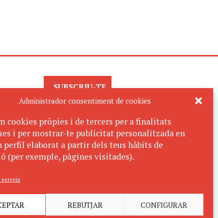
SUBSCRIU-TE
AL BUTLLETÍ
Administrador consentiment de cookies
m cookies pròpies i de tercers per a finalitats
ues i per mostrar-te publicitat personalitzada en
 perfil elaborat a partir dels teus hàbits de
ó (per exemple, pàgines visitades).
 serveis
CEPTAR
REBUTJAR
CONFIGURAR