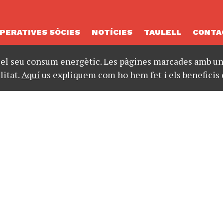
PERATIVES SÒCIES
NOTÍCIES
TAULELL
CONTA
 el seu consum energètic. Les pàgines marcades amb un 
litat.
Aquí
us expliquem com ho hem fet i els beneficis 