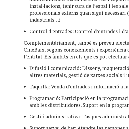
instal·lacions, tenir cura de l’espai i les s
professionals externs quan sigui necessari 
industrials…)
Control d’entrades: Control d’entrades i d’a
Complementàriament, també es preveu efectuar 
CineBaix, segons coneixements i experiència d
l’entitat. Els àmbits en els que es pot efectuar
Difusió i comunicació: Disseny, maquetació 
altres materials, gestió de xarxes socials i
Taquilla: Venda d’entrades i informació a la
Programació: Participació en la programaci
amb les distribuidores. Suport en la program
Gestió administrativa: Tasques administrative
Suport servei de bar: Atendre les persones s