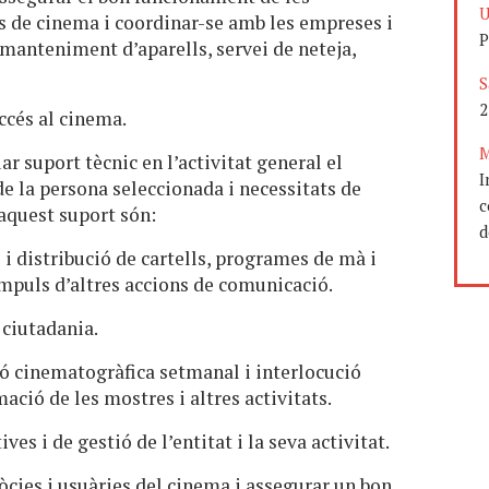
U
ales de cinema i coordinar-se amb les empreses i
P
(manteniment d’aparells, servei de neteja,
S
2
ccés al cinema.
M
suport tècnic en l’activitat general el
I
e la persona seleccionada i necessitats de
c
 aquest suport són:
d
i distribució de cartells, programes de mà i
 impuls d’altres accions de comunicació.
 ciutadania.
ó cinematogràfica setmanal i interlocució
ació de les mostres i altres activitats.
s i de gestió de l’entitat i la seva activitat.
òcies i usuàries del cinema i assegurar un bon