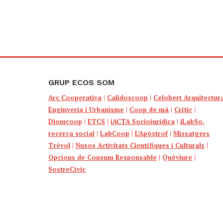
GRUP ECOS SOM
Arç Cooperativa
|
Calidoscoop
|
Celobert Arquitectur
Enginyeria i Urbanisme
|
Coop de mà
|
Crític
|
Diomcoop
|
ETCS
|
iACTA Sociojuridica
|
iLabSo,
recerca social
|
LabCoop
|
L’Apòstrof
|
Missatgers
Trèvol
|
Nusos Activitats Científiques i Culturals
|
Opcions de Consum Responsable
|
Quèviure
|
SostreCívic