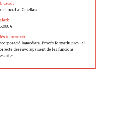
bicació:
resencial al CineBaix
alari:
3.000 €
és informació:
ncorporació immediata. Procés formatiu previ al
orrecte desenvolupament de les funcions
escrites.