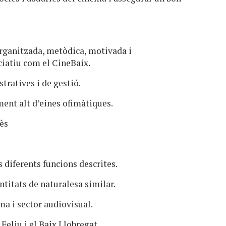
organitzada, metòdica, motivada i
ciatiu com el CineBaix.
tratives i de gestió.
ent alt d’eines ofimàtiques.
lès
 diferents funcions descrites.
titats de naturalesa similar.
a i sector audiovisual.
 Feliu i el Baix Llobregat