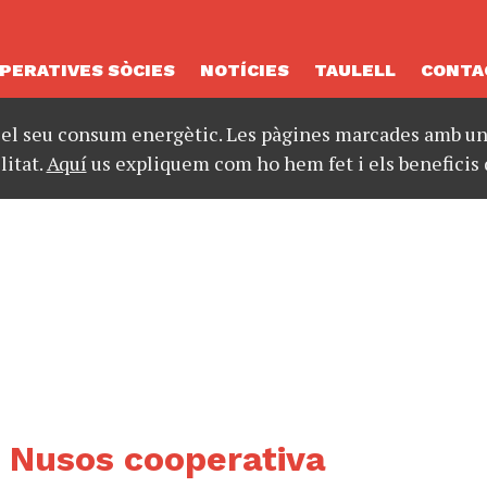
PERATIVES SÒCIES
NOTÍCIES
TAULELL
CONTA
 el seu consum energètic. Les pàgines marcades amb un 
litat.
Aquí
us expliquem com ho hem fet i els beneficis 
a Nusos cooperativa