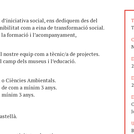
 d’iniciativa social, ens dediquem des del
T
enibilitat com a eina de transformació social.
T
, la formació i l’acompanyament,
C
N
 nostre equip com a tècnic/a de projectes.
D
l camp dels museus i l’educació.
2
D
a o Ciències Ambientals.
2
l de com a mínim 3 anys.
 mínim 3 anys.
D
C
J
astellà.
U
B