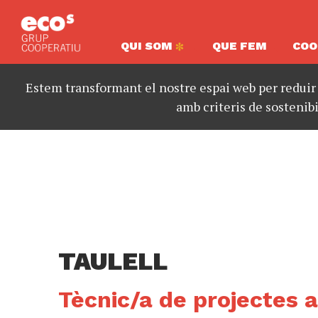
QUI SOM
QUE FEM
COO
Estem transformant el nostre espai web per reduir
amb criteris de sostenibi
TAULELL
Tècnic/a de projectes 