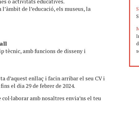
es o activitats educatives.
l’àmbit de l’educació, els museus, la
S
S
M
I
all
d
ip tècnic, amb funcions de disseny i
s
 d’aquest enllaç i facin arribar el seu CV i
fins el dia 29 de febrer de 2024.
e col·laborar amb nosaltres envia’ns el teu